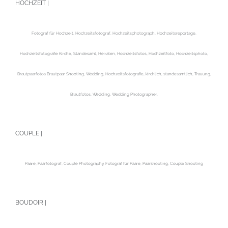
HOCHZEIT |
Fotograf für Hochzeit, Hochzeitsfotograf, Hochzeitsphotograph, Hochzeitsreportage,
Hochzeitsfotografie Kirche, Standesamt, Heiraten, Hochzeitsfotos, Hochzeitfoto, Hochzeitsphoto,
Brautpaarfotos Brautpaar Shooting, Wedding, Hochzeitsfotografie, kirchlich, standesamtlich, Trauung,
Brautfotos, Wedding, Wedding Photographer,
COUPLE |
Paare, Paarfotograf, Couple Photography, Fotograf für Paare, Paarshooting, Couple Shooting
BOUDOIR |