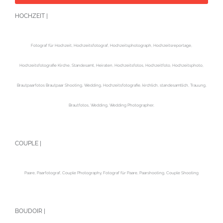
HOCHZEIT |
Fotograf für Hochzeit, Hochzeitsfotograf, Hochzeitsphotograph, Hochzeitsreportage,
Hochzeitsfotografie Kirche, Standesamt, Heiraten, Hochzeitsfotos, Hochzeitfoto, Hochzeitsphoto,
Brautpaarfotos Brautpaar Shooting, Wedding, Hochzeitsfotografie, kirchlich, standesamtlich, Trauung,
Brautfotos, Wedding, Wedding Photographer,
COUPLE |
Paare, Paarfotograf, Couple Photography, Fotograf für Paare, Paarshooting, Couple Shooting
BOUDOIR |