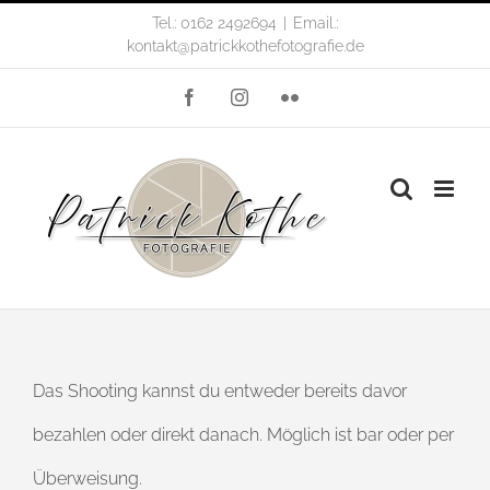
Zum
Tel.: 0162 2492694
|
Email.:
kontakt@patrickkothefotografie.de
Inhalt
Facebook
Instagram
Flickr
springen
Das Shooting kannst du entweder bereits davor
bezahlen oder direkt danach. Möglich ist bar oder per
Überweisung.