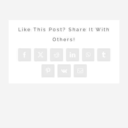
Like This Post? Share It With
Others!
Facebook
X
Reddit
LinkedIn
WhatsApp
Tumblr
Pinterest
Vk
E-
Mail