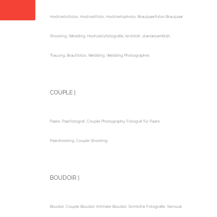
Hochzeitsfotos, Hochzeitfoto, Hochzeitsphoto, Brautpaarfotos Brautpaar
Shooting, Wedding, Hochzeitsfotografie, kirchlich, standesamtlich,
Trauung, Brautfotos, Wedding, Wedding Photographer,
COUPLE |
Paare, Paarfotograf, Couple Photography, Fotograf für Paare,
Paarshooting, Couple Shooting
BOUDOIR |
Boudoir, Couple Boudoir, Intimate Boudoir, Sinnliche Fotografie, Sensual