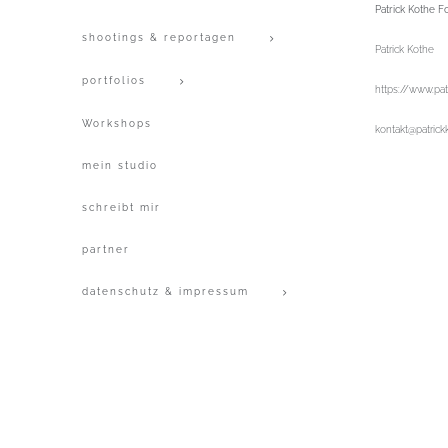
Patrick Kothe Fo
shootings & reportagen
Patrick Kothe
portfolios
https://www.pat
Workshops
kontakt@patrick
mein studio
schreibt mir
partner
datenschutz & impressum