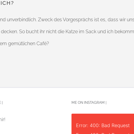
ICH?
und unverbindlich. Zweck des Vorgesprächs ist es, dass wir u
cken. So bucht ihr nicht die Katze im Sack und ich bekomme 
einem gemütlichen Café?
 |
ME ON INSTAGRAM |
ir!
Error: 400: Bad Request