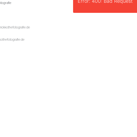
Error: 400: Bad Request
tografie
rickkothefotografie.de
kothefotografie.de