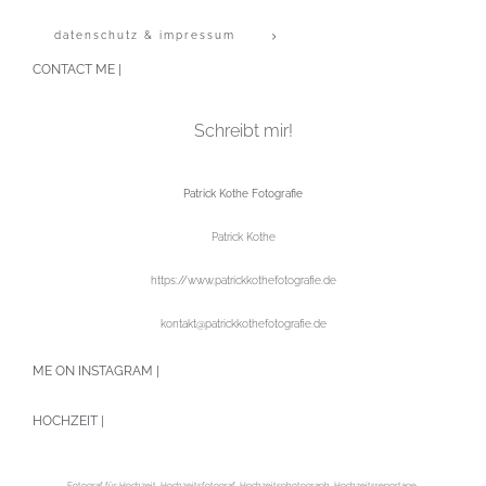
datenschutz & impressum
CONTACT ME |
Schreibt mir!
Patrick Kothe Fotografie
Patrick Kothe
https://www.patrickkothefotografie.de
kontakt@patrickkothefotografie.de
ME ON INSTAGRAM |
HOCHZEIT |
Fotograf für Hochzeit, Hochzeitsfotograf, Hochzeitsphotograph, Hochzeitsreportage,