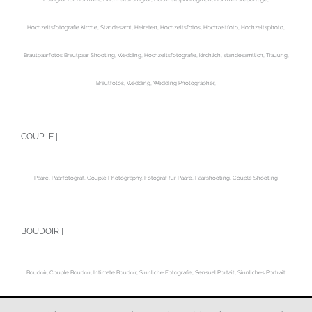
Hochzeitsfotografie Kirche, Standesamt, Heiraten, Hochzeitsfotos, Hochzeitfoto, Hochzeitsphoto,
Brautpaarfotos Brautpaar Shooting, Wedding, Hochzeitsfotografie, kirchlich, standesamtlich, Trauung,
Brautfotos, Wedding, Wedding Photographer,
COUPLE |
Paare, Paarfotograf, Couple Photography, Fotograf für Paare, Paarshooting, Couple Shooting
BOUDOIR |
Boudoir, Couple Boudoir, Intimate Boudoir, Sinnliche Fotografie, Sensual Portait, Sinnliches Portrait