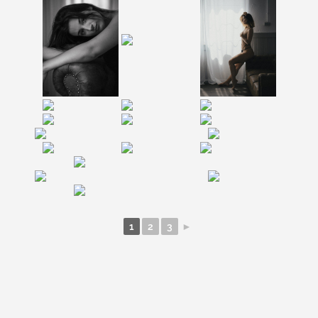
1
2
3
►