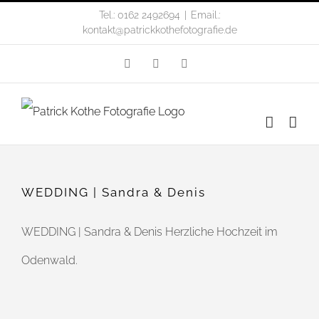
Zum
Tel.: 0162 2492694
|
Email.:
kontakt@patrickkothefotografie.de
Inhalt
Facebook
Instagram
Flickr
springen
WEDDING | Sandra & Denis
WEDDING | Sandra & Denis Herzliche Hochzeit im
Odenwald.