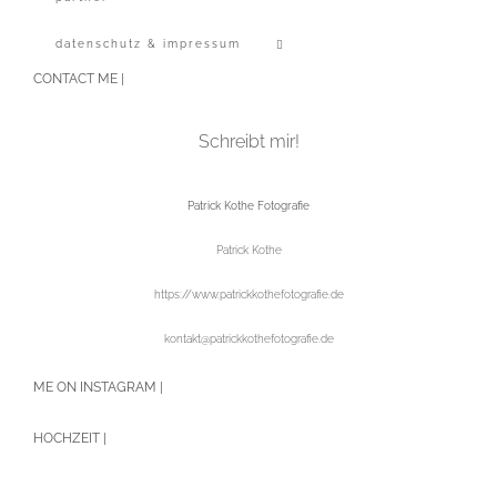
datenschutz & impressum
CONTACT ME |
Schreibt mir!
Patrick Kothe Fotografie
Patrick Kothe
https://www.patrickkothefotografie.de
kontakt@patrickkothefotografie.de
ME ON INSTAGRAM |
HOCHZEIT |