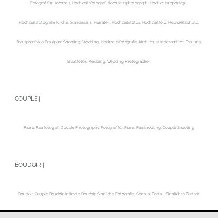
Fotograf für Hochzeit, Hochzeitsfotograf, Hochzeitsphotograph, Hochzeitsreportage,
Hochzeitsfotografie Kirche, Standesamt, Heiraten, Hochzeitsfotos, Hochzeitfoto, Hochzeitsphoto,
Brautpaarfotos Brautpaar Shooting, Wedding, Hochzeitsfotografie, kirchlich, standesamtlich, Trauung,
Brautfotos, Wedding, Wedding Photographer,
COUPLE |
Paare, Paarfotograf, Couple Photography, Fotograf für Paare, Paarshooting, Couple Shooting
BOUDOIR |
Boudoir, Couple Boudoir, Intimate Boudoir, Sinnliche Fotografie, Sensual Portait, Sinnliches Portrait