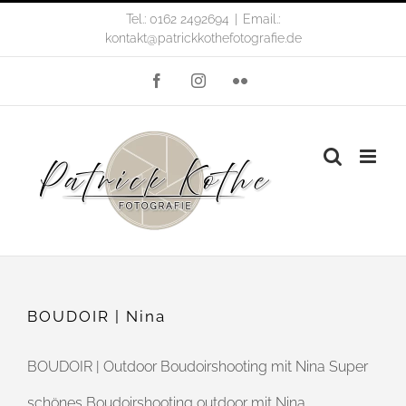
Zum
Tel.: 0162 2492694
|
Email.:
kontakt@patrickkothefotografie.de
Inhalt
Facebook
Instagram
Flickr
springen
BOUDOIR | Nina
BOUDOIR | Outdoor Boudoirshooting mit Nina Super
schönes Boudoirshooting outdoor mit Nina.