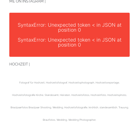
ME ON INSTAGRAM |
SyntaxError: Unexpected token < in JSON at
position 0
SyntaxError: Unexpected token < in JSON at
position 0
HOCHZEIT |
Fotograf für Hochzeit, Hochzeitsfotograf, Hochzeitsphotograph, Hochzeitsreportage,
Hochzeitsfotografie Kirche, Standesamt, Heiraten, Hochzeitsfotos, Hochzeitfoto, Hochzeitsphoto,
Brautpaarfotos Brautpaar Shooting, Wedding, Hochzeitsfotografie, kirchlich, standesamtlich, Trauung,
Brautfotos, Wedding, Wedding Photographer,