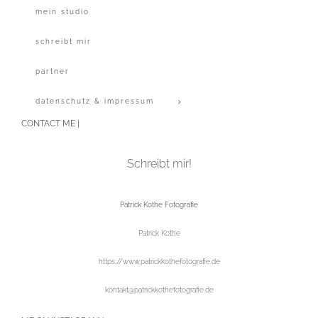
mein studio
schreibt mir
partner
datenschutz & impressum
CONTACT ME |
Schreibt mir!
Patrick Kothe Fotografie
Patrick Kothe
https://www.patrickkothefotografie.de
kontakt@patrickkothefotografie.de