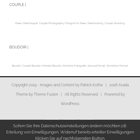
COUPLE |
Paare, Paarfotograf, Couple Photography, Fotograf für Paare, Paarshooting, Couple Shooting
BOUDOIR |
Boudoir, Couple Boudoir, Intimate Boudoir, Sinnliche Fotografie, Sensual Portait, Sinnliches Portrait
Copyright 2019 - Images and Content by Patrick Kothe |
2026 Avada
Theme by
Theme Fusion
| All Rights Reserved | Powered by
WordPress
Sofern Sie Ihre Datenschutzeinstellungen ändern möchten z.B.
Facebook
Instagram
Flickr
Erteilung von Einwilligungen, Widerruf bereits erteilter Einwilligungen
klicken Sie auf nachfolgenden Button.