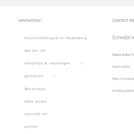
NAVIGATION |
CONTACT ME
Schreibt m
Hochzeitsfotograf in Heidelberg
das bin ich
Patrick Kothe Fo
shootings & reportagen
Patrick Kothe
portfolios
https://www.pat
Workshops
kontakt@patrick
mein studio
schreibt mir
partner