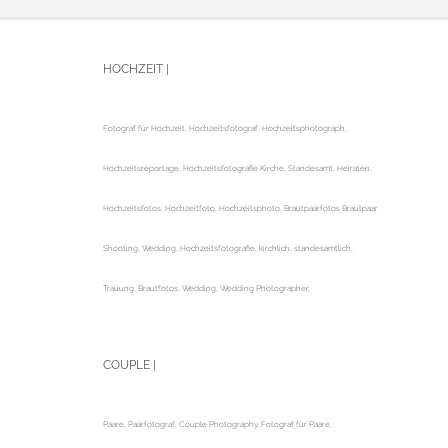
HOCHZEIT |
Fotograf für Hochzeit, Hochzeitsfotograf, Hochzeitsphotograph,
Hochzeitsreportage, Hochzeitsfotografie Kirche, Standesamt, Heiraten,
Hochzeitsfotos, Hochzeitfoto, Hochzeitsphoto, Brautpaarfotos Brautpaar
Shooting, Wedding, Hochzeitsfotografie, kirchlich, standesamtlich,
Trauung, Brautfotos, Wedding, Wedding Photographer,
COUPLE |
Paare, Paarfotograf, Couple Photography, Fotograf für Paare,