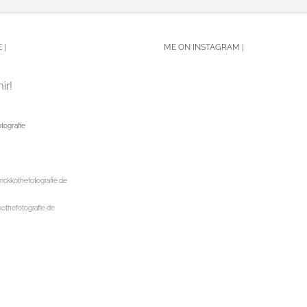
 |
ME ON INSTAGRAM |
ir!
tografie
rickkothefotografie.de
kothefotografie.de