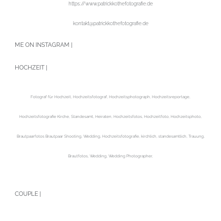
https://www.patrickkothefotografie.de
kontakt@patrickkothefotografie.de
ME ON INSTAGRAM |
HOCHZEIT |
Fotograf für Hochzeit, Hochzeitsfotograf, Hochzeitsphotograph, Hochzeitsreportage,
Hochzeitsfotografie Kirche, Standesamt, Heiraten, Hochzeitsfotos, Hochzeitfoto, Hochzeitsphoto,
Brautpaarfotos Brautpaar Shooting, Wedding, Hochzeitsfotografie, kirchlich, standesamtlich, Trauung,
Brautfotos, Wedding, Wedding Photographer,
COUPLE |