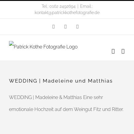
Zum
Tel.: 0162 2492694
|
Email.:
kontakt@patrickkothefotografie.de
Inhalt
Facebook
Instagram
Flickr
springen
WEDDING | Madeleine und Matthias
WEDDING | Madeleine & Matthias Eine sehr
emotionale Hochzeit auf dem Weingut Fitz und Ritter.