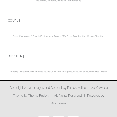
Brautfotos, Wedding, Wedding Photographer,
COUPLE |
Paare, Paarfotograf, Couple Photography, Fotograf für Paare, Paarshooting, Couple Shooting
BOUDOIR |
Boudoir, Couple Boudoir, Intimate Boudoir, Sinnliche Fotografie, Sensual Portait, Sinnliches Portrait
Copyright 2019 - Images and Content by Patrick Kothe |
2026 Avada
Theme by
Theme Fusion
| All Rights Reserved | Powered by
WordPress