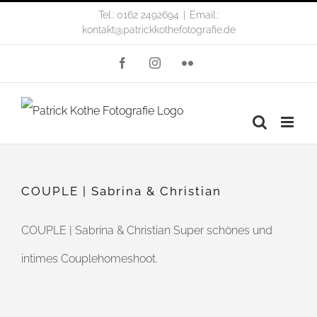
Zum
Tel.: 0162 2492694
|
Email.:
kontakt@patrickkothefotografie.de
Inhalt
Facebook
Instagram
Flickr
springen
COUPLE | Sabrina & Christian
COUPLE | Sabrina & Christian Super schönes und
intimes Couplehomeshoot.