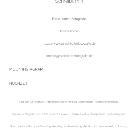
Schreibt mir!
Patrick Kothe Fotografie
Patrick Kothe
https://www.patrickkothefotografie.de
kontakt@patrickkothefotografie.de
ME ON INSTAGRAM |
HOCHZEIT |
Fotograf für Hochzeit, Hochzeitsfotograf, Hochzeitsphotograph, Hochzeitsreportage,
Hochzeitsfotografie Kirche, Standesamt, Heiraten, Hochzeitsfotos, Hochzeitfoto, Hochzeitsphoto,
Brautpaarfotos Brautpaar Shooting, Wedding, Hochzeitsfotografie, kirchlich, standesamtlich, Trauung,